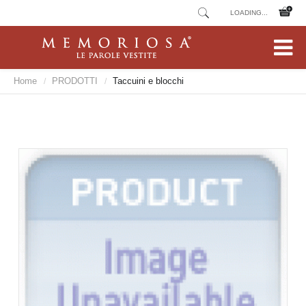
LOADING...
Home
PRODOTTI
Taccuini e blocchi
/
/