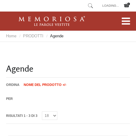
0 OGGETTO/I -
0,00 €
Home
PRODOTTI
Agende
/
/
Agende
ORDINA
NOME DEL PRODOTTO +/-
PER
RISULTATI 1 - 3 DI 3